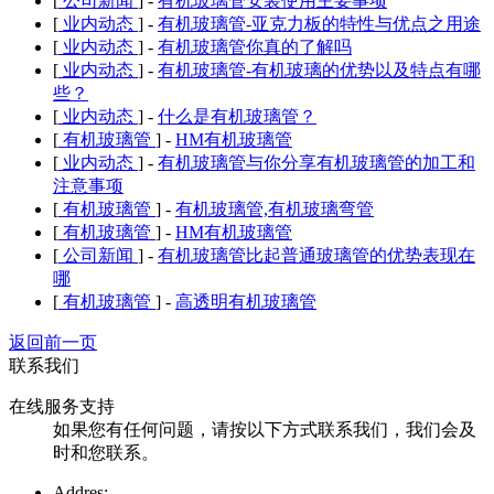
[
公司新闻
] -
有机玻璃管安装使用主要事项
[
业内动态
] -
有机玻璃管-亚克力板的特性与优点之用途
[
业内动态
] -
有机玻璃管你真的了解吗
[
业内动态
] -
有机玻璃管-有机玻璃的优势以及特点有哪
些？
[
业内动态
] -
什么是有机玻璃管？
[
有机玻璃管
] -
HM有机玻璃管
[
业内动态
] -
有机玻璃管与你分享有机玻璃管的加工和
注意事项
[
有机玻璃管
] -
有机玻璃管,有机玻璃弯管
[
有机玻璃管
] -
HM有机玻璃管
[
公司新闻
] -
有机玻璃管比起普通玻璃管的优势表现在
哪
[
有机玻璃管
] -
高透明有机玻璃管
返回前一页
联系我们
在线服务支持
如果您有任何问题，请按以下方式联系我们，我们会及
时和您联系。
Addres: