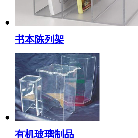
书本陈列架
有机玻璃制品