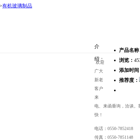
>
有机玻璃制品
介
产品名称
绍：
浏览：
45
欢迎
添加时间
广大
新老
推荐度：
客户
来
电、来函垂询，洽谈。
快！
电话：0550-7852418
传真：0550-7851148