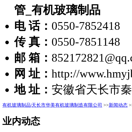
管_有机玻璃制品
电 话：
0550-7852418
传 真：
0550-7851148
邮 箱：
852172821@qq.
网 址：
http://www.hmyj
地 址：
安徽省天长市秦
有机玻璃制品|天长市华美有机玻璃制造有限公司
>>
新闻动态
>
业内动态