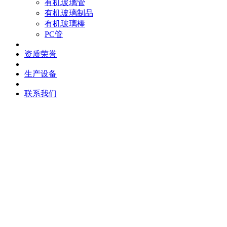
有机玻璃管
有机玻璃制品
有机玻璃棒
PC管
资质荣誉
生产设备
联系我们